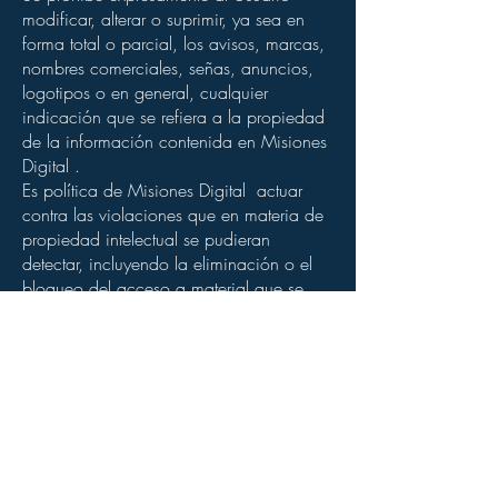
modificar, alterar o suprimir, ya sea en
forma total o parcial, los avisos, marcas,
nombres comerciales, señas, anuncios,
logotipos o en general, cualquier
indicación que se refiera a la propiedad
de la información contenida en Misiones
Digital .
Es política de Misiones Digital actuar
contra las violaciones que en materia de
propiedad intelectual se pudieran
detectar, incluyendo la eliminación o el
bloqueo del acceso a material que se
encuentra sujeto a actividades que
infrinjan el derecho de propiedad
intelectual de terceros.
En caso de que algún Usuario o tercero
considerase que cualquiera de los
contenidos que se encuentren o sean
introducidos en el sitio web Misiones
Digital .com.ar y/o la APP, violan sus