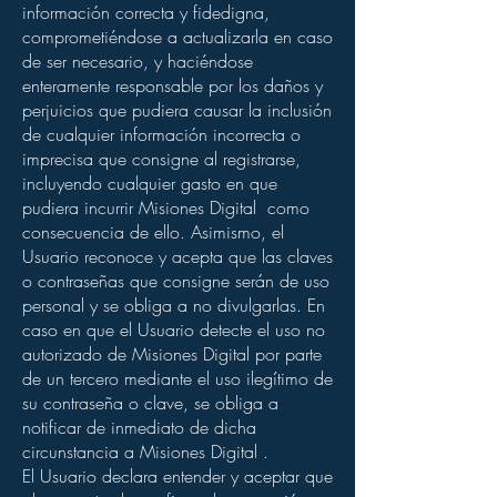
información correcta y fidedigna,
comprometiéndose a actualizarla en caso
de ser necesario, y haciéndose
enteramente responsable por los daños y
perjuicios que pudiera causar la inclusión
de cualquier información incorrecta o
imprecisa que consigne al registrarse,
incluyendo cualquier gasto en que
pudiera incurrir Misiones Digital como
consecuencia de ello. Asimismo, el
Usuario reconoce y acepta que las claves
o contraseñas que consigne serán de uso
personal y se obliga a no divulgarlas. En
caso en que el Usuario detecte el uso no
autorizado de Misiones Digital por parte
de un tercero mediante el uso ilegítimo de
su contraseña o clave, se obliga a
notificar de inmediato de dicha
circunstancia a Misiones Digital .
El Usuario declara entender y aceptar que