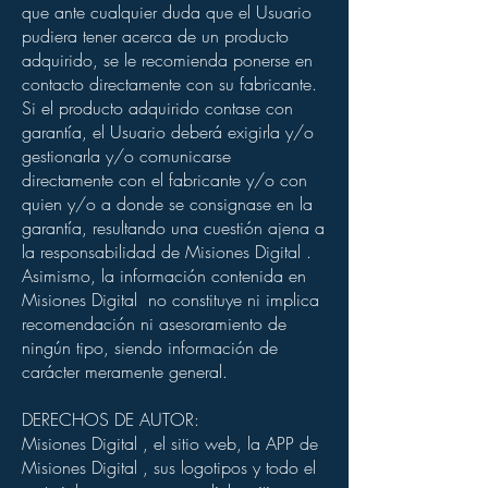
que ante cualquier duda que el Usuario
pudiera tener acerca de un producto
adquirido, se le recomienda ponerse en
contacto directamente con su fabricante.
Si el producto adquirido contase con
garantía, el Usuario deberá exigirla y/o
gestionarla y/o comunicarse
directamente con el fabricante y/o con
quien y/o a donde se consignase en la
garantía, resultando una cuestión ajena a
la responsabilidad de Misiones Digital .
Asimismo, la información contenida en
Misiones Digital no constituye ni implica
recomendación ni asesoramiento de
ningún tipo, siendo información de
carácter meramente general.
DERECHOS DE AUTOR:
Misiones Digital , el sitio web, la APP de
Misiones Digital , sus logotipos y todo el