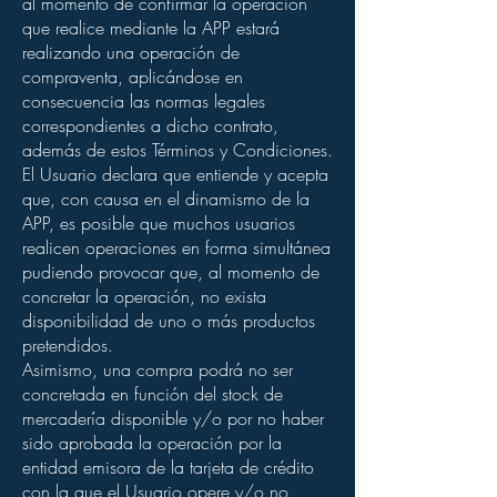
al momento de confirmar la operación
que realice mediante la APP estará
realizando una operación de
compraventa, aplicándose en
consecuencia las normas legales
correspondientes a dicho contrato,
además de estos Términos y Condiciones.
El Usuario declara que entiende y acepta
que, con causa en el dinamismo de la
APP, es posible que muchos usuarios
realicen operaciones en forma simultánea
pudiendo provocar que, al momento de
concretar la operación, no exista
disponibilidad de uno o más productos
pretendidos.
Asimismo, una compra podrá no ser
concretada en función del stock de
mercadería disponible y/o por no haber
sido aprobada la operación por la
entidad emisora de la tarjeta de crédito
con la que el Usuario opere y/o no