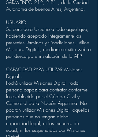
SARMIENTO 212, 2 B1 , de la Ciudad
Autónoma de Buenos Aires, Argentina.
USUARIO:
Se considera Usuario a todo aquel que,
habiendo aceptado íntegramente los
presentes Términos y Condiciones, utilice
Misiones Digital , mediante el sitio web o
por descarga e instalación de la APP.
CAPACIDAD PARA UTILIZAR Misiones
Digital :
Podrá utilizar Misiones Digital toda
persona capaz para contratar conforme
lo establecido por el Código Civil y
Comercial de la Nación Argentina. No
podrán utilizar Misiones Digital aquellas
personas que no tengan dicha
capacidad legal, ni los menores de
edad, ni los suspendidos por Misiones
Digital .