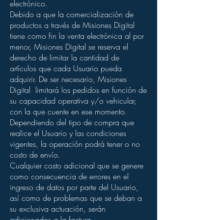
electrónico.
Debido a que la comercialización de
productos a través de Misiones Digital
tiene como fin la venta electrónica al por
menor, Misiones Digital se reserva el
derecho de limitar la cantidad de
artículos que cada Usuario pueda
adquirir. De ser necesario, Misiones
Digital limitará los pedidos en función de
su capacidad operativa y/o vehicular,
con la que cuente en ese momento.
Dependiendo del tipo de compra que
realice el Usuario y las condiciones
vigentes, la operación podrá tener o no
costo de envío.
Cualquier costo adicional que se genere
como consecuencia de errores en el
ingreso de datos por parte del Usuario,
así como de problemas que se deban a
su exclusiva actuación, serán
adicionados a la factura.