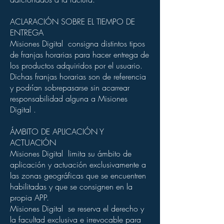
ACLARACIÓN SOBRE EL TIEMPO DE
ENTREGA
Misiones Digital consigna distintos tipos
de franjas horarias para hacer entrega de
los productos adquiridos por el usuario.
Dichas franjas horarias son de referencia
y podrían sobrepasarse sin acarrear
responsabilidad alguna a Misiones
Digital .
ÁMBITO DE APLICACIÓN Y
ACTUACIÓN
Misiones Digital limita su ámbito de
aplicación y actuación exclusivamente a
las zonas geográficas que se encuentren
habilitadas y que se consignen en la
propia APP.
Misiones Digital se reserva el derecho y
la facultad exclusiva e irrevocable para