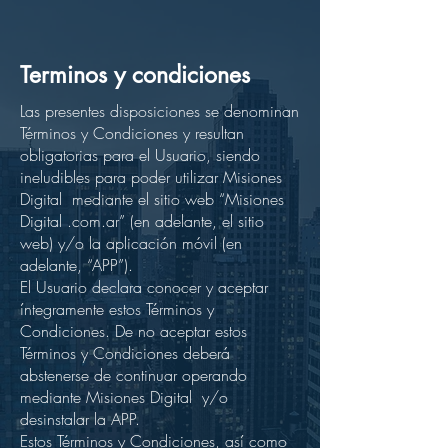
Terminos y condiciones
Las presentes disposiciones se denominan
Términos y Condiciones y resultan
obligatorias para el Usuario, siendo
ineludibles para poder utilizar Misiones
Digital mediante el sitio web “Misiones
Digital .com.ar” (en adelante, el sitio
web) y/o la aplicación móvil (en
adelante, “APP”).
El Usuario declara conocer y aceptar
íntegramente estos Términos y
Condiciones. De no aceptar estos
Términos y Condiciones deberá
abstenerse de continuar operando
mediante Misiones Digital y/o
desinstalar la APP.
Estos Términos y Condiciones, así como