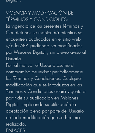
VIGENCIA Y MODIFICACIÓN DE
TÉRMINOS Y CONDICIONES:
La vigencia de los presentes Términos y
Condiciones se mantendrá mientras se
encuentren publicados en el sitio web
y/o la APP, pudiendo ser modificados
por Misiones Digital , sin previo aviso al
Usuario.
Por tal motivo, el Usuario asume el
compromiso de revisar periódicamente
los Términos y Condiciones. Cualquier
modificación que se introduzca en los
Términos y Condiciones estará vigente a
partir de su publicación en Misiones
Digital implicando su utilización la
aceptación plena por parte del Usuario
de toda modificación que se hubiera
realizado.
ENLACES: