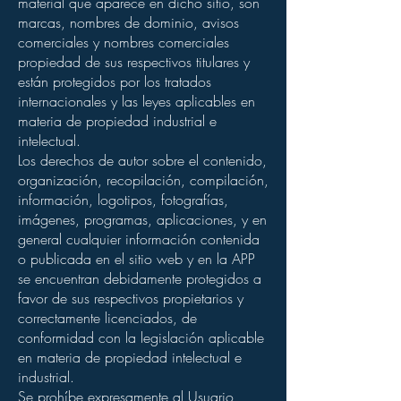
material que aparece en dicho sitio, son
marcas, nombres de dominio, avisos
comerciales y nombres comerciales
propiedad de sus respectivos titulares y
están protegidos por los tratados
internacionales y las leyes aplicables en
materia de propiedad industrial e
intelectual.
Los derechos de autor sobre el contenido,
organización, recopilación, compilación,
información, logotipos, fotografías,
imágenes, programas, aplicaciones, y en
general cualquier información contenida
o publicada en el sitio web y en la APP
se encuentran debidamente protegidos a
favor de sus respectivos propietarios y
correctamente licenciados, de
conformidad con la legislación aplicable
en materia de propiedad intelectual e
industrial.
Se prohíbe expresamente al Usuario