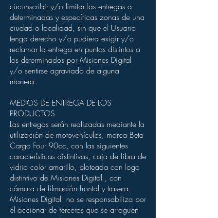
circunscribir y/o limitar las entregas a
determinadas y específicas zonas de una
ciudad o localidad, sin que el Usuario
tenga derecho y/o pudiera exigir y/o
reclamar la entrega en puntos distintos a
los determinados por Misiones Digital
y/o sentirse agraviado de alguna
manera.
MEDIOS DE ENTREGA DE LOS
PRODUCTOS
Las entregas serán realizadas mediante la
utilización de motovehículos, marca Beta
Cargo Four 90cc, con las siguientes
características distintivas, caja de fibra de
vidrio color amarillo, ploteada con logo
distintivo de Misiones Digital , con
cámara de filmación frontal y trasera.
Misiones Digital no se responsabiliza por
el accionar de terceros que se arroguen