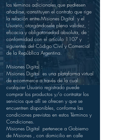
los términos adicionales que pudiesen
añadirse, constituyen el contrato que rige
la relación entre Misiones Digital y el
Usuario, otorgándosele plena validez,
eficacia y obligatoriedad absoluta, de
conformidad con el artículo 1107 y
siguientes del Código Civil y Comercial
de la República Argentina.
Misiones Digital :
Misiones Digital es una plataforma virtual
de e-commerce a través de la cual
cualquier Usuario registrado puede
comprar los productos y/o contratar los
servicios que allí se ofrecen y que se
encuentren disponibles, conforme las
condiciones previstas en estos Términos y
Condiciones.
Misiones Digital pertenece a Gobierno
de Misiones , con domicilio en calle