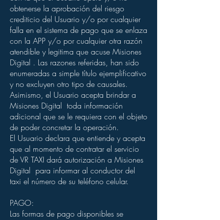
obtenerse la aprobación del riesgo
crediticio del Usuario y/o por cualquier
falla en el sistema de pago que se enlaza
con la APP y/o por cualquier otra razón
atendible y legitima que acuse Misiones
Digital . Las razones referidas, han sido
enumeradas a simple título ejemplificativo
y no excluyen otro tipo de causales.
Asimismo, el Usuario acepta brindar a
Misiones Digital toda información
adicional que se le requiera con el objeto
de poder concretar la operación.
El Usuario declara que entiende y acepta
que al momento de contratar el servicio
de VR TAXI dará autorización a Misiones
Digital para informar al conductor del
taxi el número de su teléfono celular.
PAGO:
Las formas de pago disponibles se