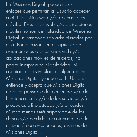
En Misiones Digital pueden existir
enlaces que permitan al Usuario acceder
a distintos sitios web y/o aplicaciones
móviles. Esos sitios web y/o aplicaciones
móviles no son de titularidad de Misiones
Digital ni tampoco son administrados por
esta. Por tal razón, en el supuesto de
existir enlaces a otros sitios web y/o
aplicaciones móviles de terceros, no
podrá interpretarse ni titularidad, ni
asociación ni vinculación alguna entre
Misiones Digital y aquellos. El Usuario
entiende y acepta que Misiones Digital
no es responsable del contenido y/o del
funcionamiento y/o de los servicios y/o
productos allí prestados y/u ofrecidos.
Mucho menos será responsable de los
daños y/o pérdidas ocasionadas por la
utilización de esos enlaces, distintos de
Misiones Digital .