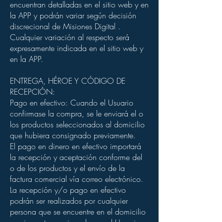
encuentran detalladas en el sitio web y en
la APP y podrán variar según decisión
discrecional de Misiones Digital .
Cualquier variación al respecto será
expresamente indicada en el sitio web y
en la APP.
ENTREGA, HÉROE Y CÓDIGO DE
RECEPCIÓN:
Pago en efectivo: Cuando el Usuario
confirmase la compra, se le enviará el o
los productos seleccionados al domicilio
que hubiera consignado previamente.
El pago en dinero en efectivo importará
la recepción y aceptación conforme del
o de los productos y el envío de la
factura comercial vía correo electrónico.
La recepción y/o pago en efectivo
podrán ser realizados por cualquier
persona que se encuentre en el domicilio