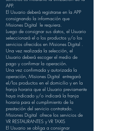
APP.
El Usuario deberá registrarse en la APP
consignando la información que
Misiones Digital le requiera.
Luego de consignar sus datos, el Usuario
seleccionará el o los productos y/o los
servicios ofrecidos en Misiones Digital .
Una vez realizada la selección, el
Usuario deberá escoger el medio de
pago y confirmar la operación.
Una vez confirmada y autorizada la
operación, Misiones Digital entregará
el/los productos en el domicilio y en la
franja horaria que el Usuario previamente
haya indicado y/o indicará la franja
horaria para el cumplimiento de la
prestación del servicio contratado.
Misiones Digital ofrece los servicios de
VR RESTAURANTES y VR TAXIS
El Usuario se obliga a consignar