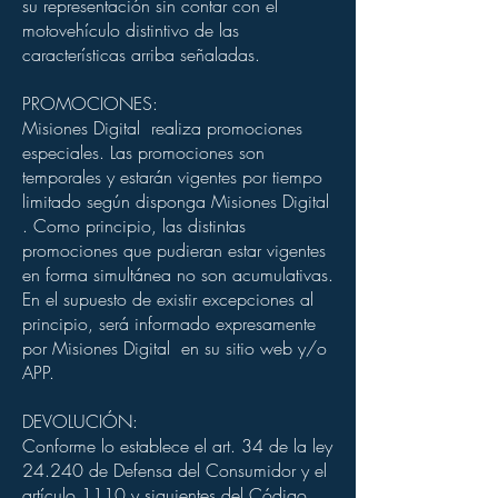
su representación sin contar con el
motovehículo distintivo de las
características arriba señaladas.
PROMOCIONES:
Misiones Digital realiza promociones
especiales. Las promociones son
temporales y estarán vigentes por tiempo
limitado según disponga Misiones Digital
. Como principio, las distintas
promociones que pudieran estar vigentes
en forma simultánea no son acumulativas.
En el supuesto de existir excepciones al
principio, será informado expresamente
por Misiones Digital en su sitio web y/o
APP.
DEVOLUCIÓN:
Conforme lo establece el art. 34 de la ley
24.240 de Defensa del Consumidor y el
artículo 1110 y siguientes del Código