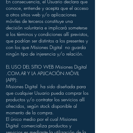
En consecuencia, el Usuario declara que
conoce, entiende y acepta que el acceso
a otros sitios web y/o aplicaciones
móviles de terceros constituye una
decisión voluntaria e implicará someterse
a los términos y condiciones allí previstos,
que podrían ser distintos a los presentes y
con los que Misiones Digital no guarda
ningún tipo de injerencia y/o relación.
EL USO DEL SITIO WEB Misiones Digital
.COM.AR Y LA APLICACIÓN MÓVIL
(APP):
Misiones Digital ha sido diseñada para
que cualquier Usuario pueda comprar los
productos y/o contratar los servicios allí
ofrecidos, según stock disponible al
momento de la compra.
El único medio por el cual Misiones
Digital comercializa productos y
servicios es mediante la utilización de la