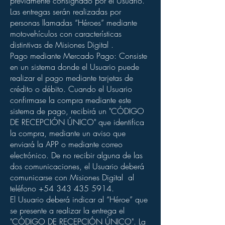
previamente consignado por el Usuario.
Las entregas serán realizadas por
personas llamadas “Héroes” mediante
motovehículos con características
distintivas de Misiones Digital .
Pago mediante Mercado Pago: Consiste
en un sistema donde el Usuario puede
realizar el pago mediante tarjetas de
crédito o débito. Cuando el Usuario
confirmase la compra mediante este
sistema de pago, recibirá un "CÓDIGO
DE RECEPCIÓN ÚNICO" que identifica
la compra, mediante un aviso que
enviará la APP o mediante correo
electrónico. De no recibir alguna de las
dos comunicaciones, el Usuario deberá
comunicarse con Misiones Digital al
teléfono
+54 343 435 5914
.
El Usuario deberá indicar al “Héroe” que
se presente a realizar la entrega el
"CÓDIGO DE RECEPCIÓN ÚNICO". La