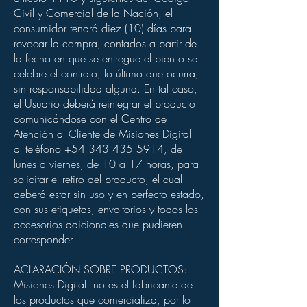
Civil y Comercial de la Nación, el
consumidor tendrá diez (10) días para
revocar la compra, contados a partir de
la fecha en que se entregue el bien o se
celebre el contrato, lo último que ocurra,
sin responsabilidad alguna. En tal caso,
el Usuario deberá reintegrar el producto
comunicándose con el Centro de
Atención al Cliente de Misiones Digital
al teléfono
+54 343 435 5914
, de
lunes a viernes, de 10 a 17 horas, para
solicitar el retiro del producto, el cual
deberá estar sin uso y en perfecto estado,
con sus etiquetas, envoltorios y todos los
accesorios adicionales que pudieren
corresponder.
ACLARACIÓN SOBRE PRODUCTOS:
Misiones Digital no es el fabricante de
los productos que comercializa, por lo