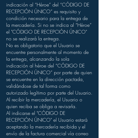
indicación al “Héroe” del “CÓDIGO DE
RECEPCIÓN ÚNICO” es requisito y
condición necesario para la entrega de
la mercadería. Si no se indica al “Héroe”
el "CÓDIGO DE RECEPCIÓN ÚNICO"
no se realizará la entrega.
No es obligatorio que el Usuario se
encuentre personalmente al momento de
la entrega, alcanzando la sola
indicación al héroe del “CÓDIGO DE
RECEPCIÓN ÚNICO” por parte de quien
se encuentre en la dirección pactada,
validándose de tal forma como
autorizado legítimo por parte del Usuario.
Al recibir la mercadería, el Usuario o
quien reciba se obliga a revisarla.
Al indicarse el "CÓDIGO DE
RECEPCIÓN ÚNICO" el Usuario estará
aceptando la mercadería recibida y el
envío de la factura comercial vía correo