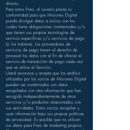
directo.
Para estos fines, el usuario presta su
conformidad para que Misiones Digital
pueda divulgar datos a socios con los
cuales tiene obligaciones contractuales y/o
que tienen sus propias tecnologías de
servicio específicas y/o servicios de pago
(si los hubiere). Los proveedores de
servicios de pago tienen el derecho de
procesar los datos con el fin de ofrecer el
servicio de transacción de pago cada vez
que se utilice el Servicio.
Usted reconoce y acepta que los análisis
utilizados por los socios de Misiones Digital
pueden ser combinados con datos
recopilados con otra información que han
recogido independientemente de otros
servicios y/o productos relacionados con
sus actividades. Estos socios recopilan y
usan información bajo sus propias políticas
de privacidad. Es posible que no utilicen
sus datos para fines de marketing propios.