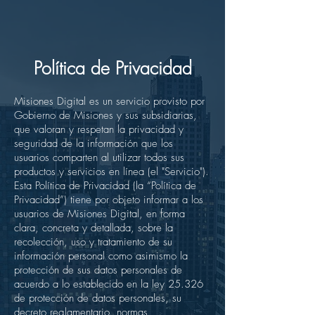
Política de Privacidad
Misiones Digital es un servicio provisto por
Gobierno de Misiones y sus subsidiarias,
que valoran y respetan la privacidad y
seguridad de la información que los
usuarios comparten al utilizar todos sus
productos y servicios en línea (el "Servicio").
Esta Política de Privacidad (la “Política de
Privacidad”) tiene por objeto informar a los
usuarios de Misiones Digital, en forma
clara, concreta y detallada, sobre la
recolección, uso y tratamiento de su
información personal como asimismo la
protección de sus datos personales de
acuerdo a lo establecido en la ley 25.326
de protección de datos personales, su
decreto reglamentario, normas