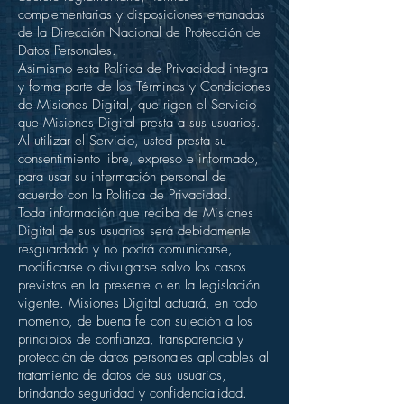
complementarias y disposiciones emanadas
de la Dirección Nacional de Protección de
Datos Personales.
Asimismo esta Política de Privacidad integra
y forma parte de los Términos y Condiciones
de Misiones Digital, que rigen el Servicio
que Misiones Digital presta a sus usuarios.
Al utilizar el Servicio, usted presta su
consentimiento libre, expreso e informado,
para usar su información personal de
acuerdo con la Política de Privacidad.
Toda información que reciba de Misiones
Digital de sus usuarios será debidamente
resguardada y no podrá comunicarse,
modificarse o divulgarse salvo los casos
previstos en la presente o en la legislación
vigente. Misiones Digital actuará, en todo
momento, de buena fe con sujeción a los
principios de confianza, transparencia y
protección de datos personales aplicables al
tratamiento de datos de sus usuarios,
brindando seguridad y confidencialidad.