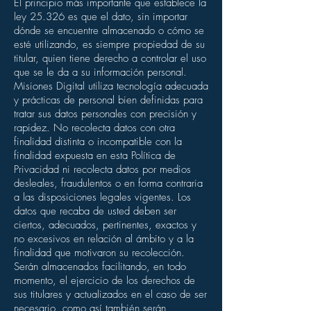
El principio más importante que establece la
ley 25.326 es que el dato, sin importar
dónde se encuentre almacenado o cómo se
esté utilizando, es siempre propiedad de su
titular, quien tiene derecho a controlar el uso
que se le da a su información personal.
Misiones Digital utiliza tecnología adecuada
y prácticas de personal bien definidas para
tratar sus datos personales con precisión y
rapidez. No recolecta datos con otra
finalidad distinta o incompatible con la
finalidad expuesta en esta Política de
Privacidad ni recolecta datos por medios
desleales, fraudulentos o en forma contraria
a las disposiciones legales vigentes. Los
datos que recaba de usted deben ser
ciertos, adecuados, pertinentes, exactos y
no excesivos en relación al ámbito y a la
finalidad que motivaron su recolección.
Serán almacenados facilitando, en todo
momento, el ejercicio de los derechos de
sus titulares y actualizados en el caso de ser
necesario, como así también serán