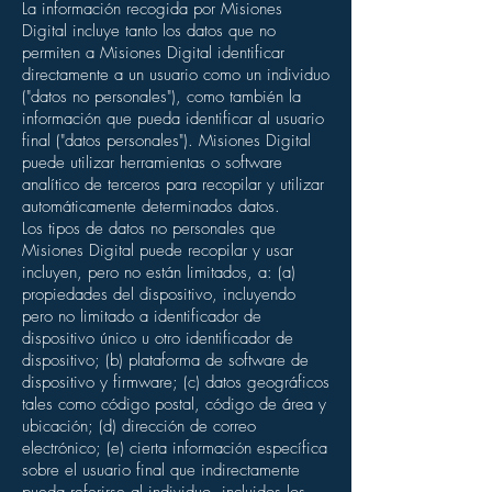
La información recogida por Misiones
Digital incluye tanto los datos que no
permiten a Misiones Digital identificar
directamente a un usuario como un individuo
("datos no personales"), como también la
información que pueda identificar al usuario
final ("datos personales"). Misiones Digital
puede utilizar herramientas o software
analítico de terceros para recopilar y utilizar
automáticamente determinados datos.
Los tipos de datos no personales que
Misiones Digital puede recopilar y usar
incluyen, pero no están limitados, a: (a)
propiedades del dispositivo, incluyendo
pero no limitado a identificador de
dispositivo único u otro identificador de
dispositivo; (b) plataforma de software de
dispositivo y firmware; (c) datos geográficos
tales como código postal, código de área y
ubicación; (d) dirección de correo
electrónico; (e) cierta información específica
sobre el usuario final que indirectamente