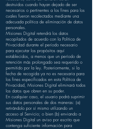
destruidos cuando hayan dejado de ser
necesarios o pertinentes a los fines para los
cuales fueron recolectados mediante una
adecuada política de eliminación de datos
personales.
Misiones Digital retendrá los datos
recopilados de acuerdo con la Política de
Privacidad durante el período necesario
para ejecutar los propósitos aquí
establecidos, a menos que un período de
retención más prolongado sea requerido o
permitido por la ley. Posteriormente, si la
fecha de recogida ya no es necesaria para
los fines especificados en esta Política de
Privacidad, Misiones Digital eliminará todos
los datos que obren en su poder.
En cualquier caso, el usuario podrá suprimir
sus datos personales de dos maneras: (a)
retirándolo por sí mismo utilizando un
acceso al Servicio; o bien (b) enviando a
Misiones Digital un aviso por escrito que
contenga suficiente información para