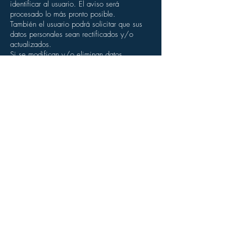
identificar al usuario. El aviso será
procesado lo más pronto posible.
También el usuario podrá solicitar que sus
datos personales sean rectificados y/o
actualizados.
Si se modifican y/o eliminan datos,
Misiones Digital puede conservar algunos
de los datos para resolver disputas y/o
reclamaciones, hacer cumplir los acuerdos
del usuario con Misiones Digital y cumplir
con los requisitos técnicos y legales y las
restricciones relacionadas con el servicio de
seguridad.
Misiones Digital puede transferir datos sobre
sus usuarios en casos en que sea adquirida
por otra compañía.
Debido a que Misiones Digital opera
internacionalmente, puede almacenar y
procesar sus datos en varios países del
mundo.
Todos los datos personales de los usuarios
serán almacenados en una base de datos